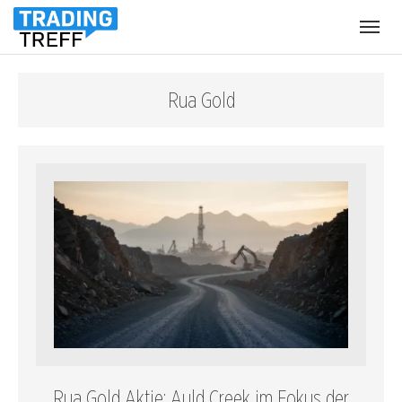
Menü
öffnen
Rua Gold
Rua Gold Aktie: Auld Creek im Fokus der