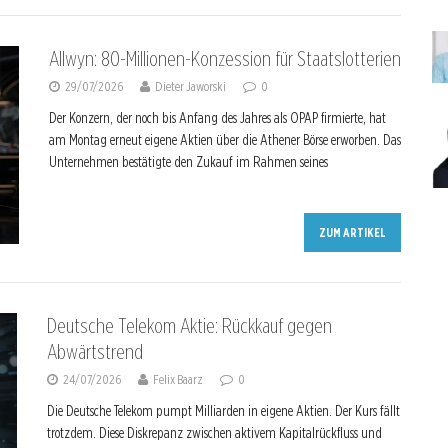
Allwyn: 80-Millionen-Konzession für Staatslotterien
29/07/2026
Dieter Jaworski
0
Der Konzern, der noch bis Anfang des Jahres als OPAP firmierte, hat
am Montag erneut eigene Aktien über die Athener Börse erworben. Das
Unternehmen bestätigte den Zukauf im Rahmen seines
ZUM ARTIKEL
Deutsche Telekom Aktie: Rückkauf gegen
Abwärtstrend
24/07/2026
Felix Baarz
0
Die Deutsche Telekom pumpt Milliarden in eigene Aktien. Der Kurs fällt
trotzdem. Diese Diskrepanz zwischen aktivem Kapitalrückfluss und