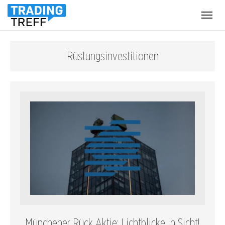
Menü
öffnen
Rüstungsinvestitionen
Münchener Rück Aktie: Lichtblicke in Sicht!