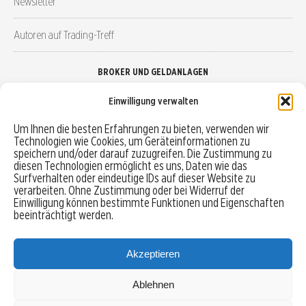
Newsletter
Autoren auf Trading-Treff
BROKER UND GELDANLAGEN
Einwilligung verwalten
Brokervergleich
Um Ihnen die besten Erfahrungen zu bieten, verwenden wir
Technologien wie Cookies, um Geräteinformationen zu
Robo-Advisor vergleichen
speichern und/oder darauf zuzugreifen. Die Zustimmung zu
diesen Technologien ermöglicht es uns, Daten wie das
Depotvergleich
Surfverhalten oder eindeutige IDs auf dieser Website zu
verarbeiten. Ohne Zustimmung oder bei Widerruf der
Einwilligung können bestimmte Funktionen und Eigenschaften
Festgeld vergleichen
beeinträchtigt werden.
Tagesgeld vergleichen
Akzeptieren
Ablehnen
MENU