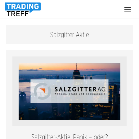
Menü
öffnen
Salzgitter Aktie
Salzgitter-Aktie: Panik – oder?