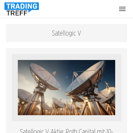
Menü
öffnen
Satellogic V
Satellogic V Aktie: Roth Capital mit 10-