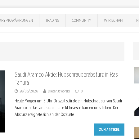
KRYPTOWÄHRUNGEN
TRADING
COMMUNITY
WIRTSCHAFT
N
Saudi Aramco Aktie: Hubschrauberabsturz in Ras
Tanura
28/06/2026
Dieter Jaworski
0
Heute Morgen um 6 Uhr Ortszeit stürzte ein Hubschrauber von Saudi
Aramco in Ras Tanura ab — alle 14 Insassen kamen ums Leben. Der
Absturz ereignete sich an der Ostküste
ZUM ARTIKEL