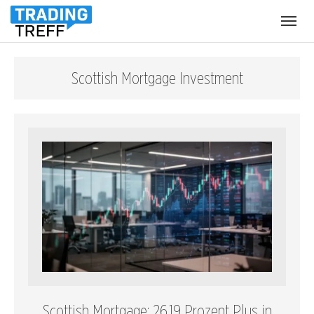
Menü
öffnen
Scottish Mortgage Investment
Scottish Mortgage: 26,19 Prozent Plus in