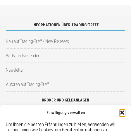
INFORMATIONEN ÜBER TRADING-TREFF
Neu auf Trading-Treff / New Releases
Wirtschaftskalender
Newsletter
Autoren auf Trading-Treff
BROKER UND GELDANLAGEN
Einwilligung verwalten
Brokervergleich
Um Ihnen die besten Erfahrungen zu bieten, verwenden wir
Technologien wie Cookies, um Geräteinformationen zu
Robo-Advisor vergleichen