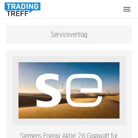
Menü
öffnen
Servicevertrag
Siemens Energy Aktie: 2,6 Gigawatt für