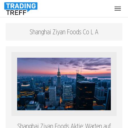
Menü
öffnen
Shanghai Ziyan Foods Co L A
Shanghai Ziyan Foods Aktie: Warten auf