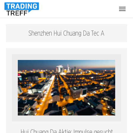
Menü
öffnen
Shenzhen Hui Chuang Da Tec A
Hui Chuang Da Aktie: Impulse gesucht