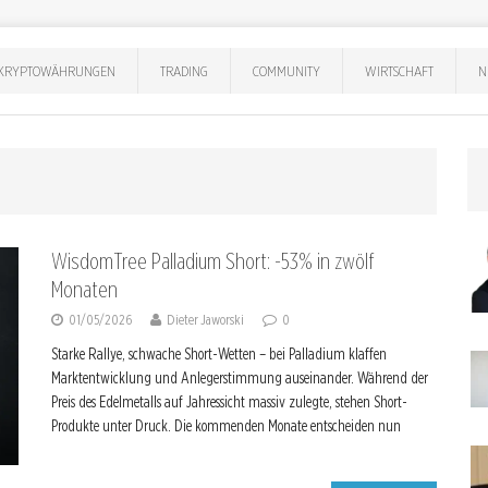
KRYPTOWÄHRUNGEN
TRADING
COMMUNITY
WIRTSCHAFT
N
WisdomTree Palladium Short: -53% in zwölf
Monaten
01/05/2026
Dieter Jaworski
0
Starke Rallye, schwache Short-Wetten – bei Palladium klaffen
Marktentwicklung und Anlegerstimmung auseinander. Während der
Preis des Edelmetalls auf Jahressicht massiv zulegte, stehen Short-
Produkte unter Druck. Die kommenden Monate entscheiden nun