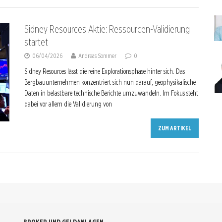
Sidney Resources Aktie: Ressourcen-Validierung
startet
06/04/2026
Andreas Sommer
0
Sidney Resources lässt die reine Explorationsphase hinter sich. Das
Bergbauunternehmen konzentriert sich nun darauf, geophysikalische
Daten in belastbare technische Berichte umzuwandeln. Im Fokus steht
dabei vor allem die Validierung von
ZUM ARTIKEL