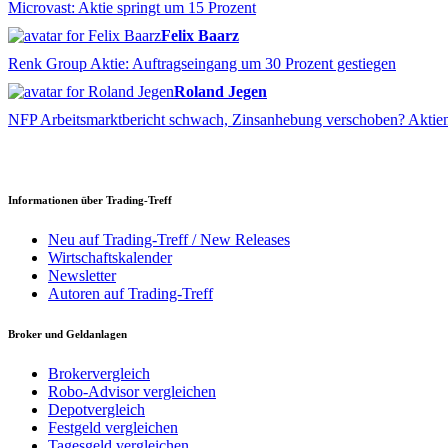
Microvast: Aktie springt um 15 Prozent
Felix Baarz
Renk Group Aktie: Auftragseingang um 30 Prozent gestiegen
Roland Jegen
NFP Arbeitsmarktbericht schwach, Zinsanhebung verschoben? Aktien
Informationen über Trading-Treff
Neu auf Trading-Treff / New Releases
Wirtschaftskalender
Newsletter
Autoren auf Trading-Treff
Broker und Geldanlagen
Brokervergleich
Robo-Advisor vergleichen
Depotvergleich
Festgeld vergleichen
Tagesgeld vergleichen