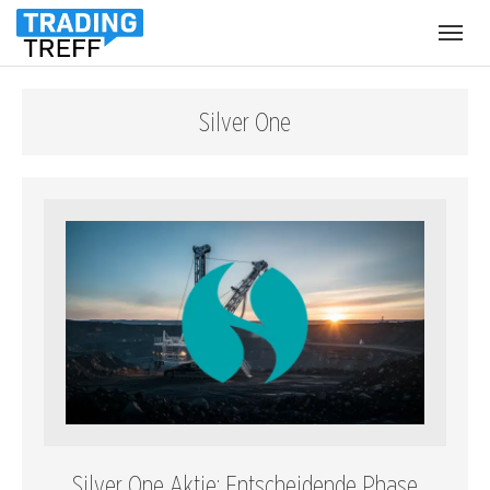
Menü
öffnen
Silver One
Silver One Aktie: Entscheidende Phase