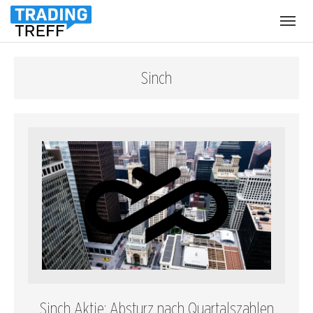
Menü
öffnen
Sinch
Sinch Aktie: Absturz nach Quartalszahlen