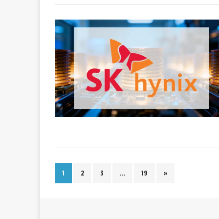
1
2
3
…
19
»