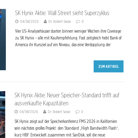
SK Hynix Aktie: Wall Street sieht Superzyklus
04/08/2026
Dr. Robert Sasse
0
Vier US-Analysehäuser starten binnen weniger Wochen ihre Coverage
zu SK Hynix – alle mit Kaufempfehlung. Fast zeitgleich hebt Bank of
America ihr Kursziel auf ein Niveau, das eine Verdopplung der
ZUM ARTIKEL
SK Hynix Aktie: Neuer Speicher-Standard trifft auf
ausverkaufte Kapazitäten
04/08/2026
Dr. Robert Sasse
0
SK Hynix zeigt auf der Speicherkonferenz FMS 2026 in Kalifornien
sein nächstes großes Projekt: den Standard „High Bandwidth Flash“,
kurz HBF. Entwickelt zusammen mit SanDisk, soll die neue