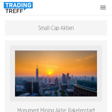
Menü
öffnen
Small-Cap-Aktien
Monument Mining Aktie: Raketenstart!