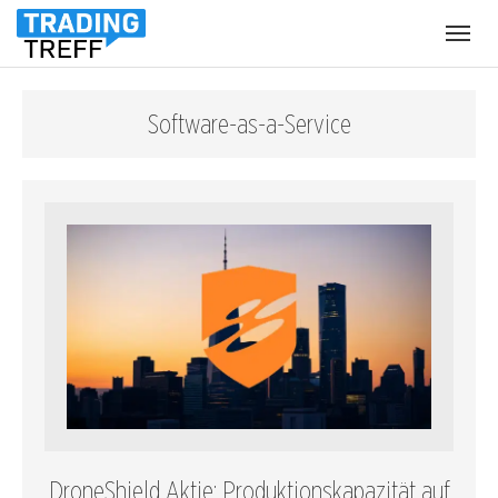
Menü
öffnen
Software-as-a-Service
DroneShield Aktie: Produktionskapazität auf