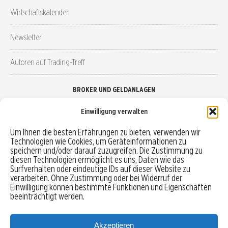
Wirtschaftskalender
Newsletter
Autoren auf Trading-Treff
BROKER UND GELDANLAGEN
Einwilligung verwalten
Brokervergleich
Um Ihnen die besten Erfahrungen zu bieten, verwenden wir
Technologien wie Cookies, um Geräteinformationen zu
Robo-Advisor vergleichen
speichern und/oder darauf zuzugreifen. Die Zustimmung zu
diesen Technologien ermöglicht es uns, Daten wie das
Depotvergleich
Surfverhalten oder eindeutige IDs auf dieser Website zu
verarbeiten. Ohne Zustimmung oder bei Widerruf der
Einwilligung können bestimmte Funktionen und Eigenschaften
Festgeld vergleichen
beeinträchtigt werden.
Tagesgeld vergleichen
Akzeptieren