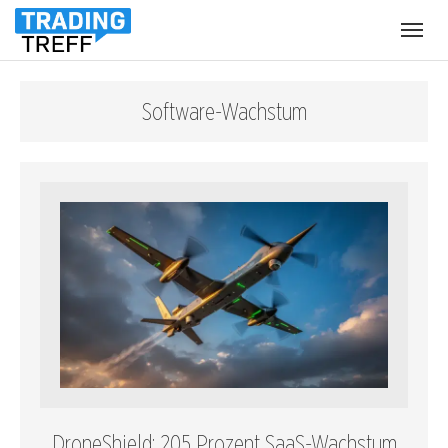
Menü
öffnen
Software-Wachstum
DroneShield: 205 Prozent SaaS-Wachstum