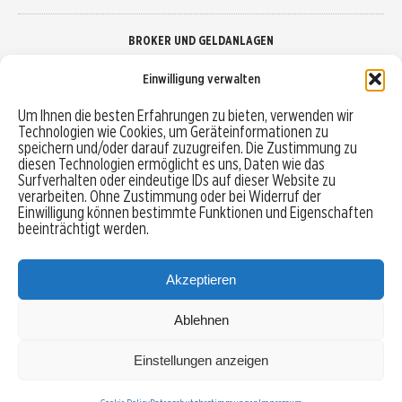
BROKER UND GELDANLAGEN
Einwilligung verwalten
Brokervergleich
Um Ihnen die besten Erfahrungen zu bieten, verwenden wir
Technologien wie Cookies, um Geräteinformationen zu
Robo-Advisor vergleichen
speichern und/oder darauf zuzugreifen. Die Zustimmung zu
diesen Technologien ermöglicht es uns, Daten wie das
Depotvergleich
Surfverhalten oder eindeutige IDs auf dieser Website zu
verarbeiten. Ohne Zustimmung oder bei Widerruf der
Einwilligung können bestimmte Funktionen und Eigenschaften
Festgeld vergleichen
beeinträchtigt werden.
Tagesgeld vergleichen
Akzeptieren
Ablehnen
MENU
Einstellungen anzeigen
Copyright © 2026 Trading-Treff.de und die gleichnamigen Social Media Kanäle sind eine
Eigenmarke der boerse-global.de GmbH