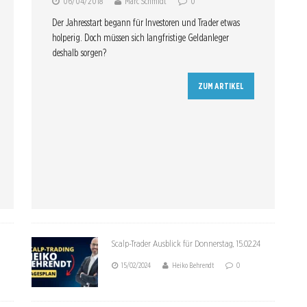
06/04/2018
Marc Schmidt
0
Der Jahresstart begann für Investoren und Trader etwas
holperig. Doch müssen sich langfristige Geldanleger
deshalb sorgen?
ZUM ARTIKEL
Scalp-Trader Ausblick für Donnerstag, 15.02.24
15/02/2024
Heiko Behrendt
0