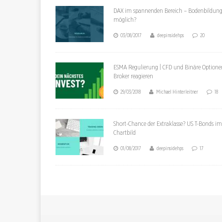
DAX im spannenden Bereich – Bodenbildun
möglich?
03/08/2017
deepinsidehps
20
ESMA Regulierung | CFD und Binäre Optione
Broker reagieren
29/03/2018
Michael Hinterleitner
18
Short-Chance der Extraklasse? US T-Bonds im
Chartbild
01/08/2017
deepinsidehps
17