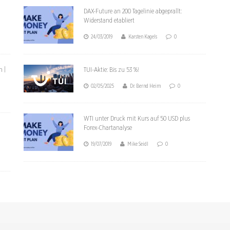
g
DAX-Future an 200 Tagelinie abgeprallt:
Widerstand etabliert
24/03/2019
Karsten Kagels
0
n |
TUI-Aktie: Bis zu 53 %!
02/05/2025
Dr. Bernd Heim
0
WTI unter Druck mit Kurs auf 50 USD plus
Forex-Chartanalyse
19/07/2019
Mike Seidl
0