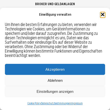
BROKER UND GELDANLAGEN
Einwilligung verwalten
Brokervergleich
Um Ihnen die besten Erfahrungen zu bieten, verwenden wir
Technologien wie Cookies, um Geräteinformationen zu
Robo-Advisor vergleichen
speichern und/oder darauf zuzugreifen. Die Zustimmung zu
diesen Technologien ermöglicht es uns, Daten wie das
Depotvergleich
Surfverhalten oder eindeutige IDs auf dieser Website zu
verarbeiten. Ohne Zustimmung oder bei Widerruf der
Einwilligung können bestimmte Funktionen und Eigenschaften
Festgeld vergleichen
beeinträchtigt werden.
Tagesgeld vergleichen
Akzeptieren
Ablehnen
MENU
Einstellungen anzeigen
Copyright © 2026 Trading-Treff.de und die gleichnamigen Social Media Kanäle sind eine
Eigenmarke der boerse-global.de GmbH
Cookie Policy
Datenschutzbestimmungen
Impressum