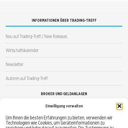
INFORMATIONEN ÜBER TRADING-TREFF
Neu auf Trading-Treff / New Releases
Wirtschaftskalender
Newsletter
Autoren auf Trading-Treff
BROKER UND GELDANLAGEN
Einwilligung verwalten
Brokervergleich
Um Ihnen die besten Erfahrungen zu bieten, verwenden wir
Technologien wie Cookies, um Geräteinformationen zu
Robo-Advisor vergleichen
speichern und/oder darauf zuzugreifen. Die Zustimmung zu