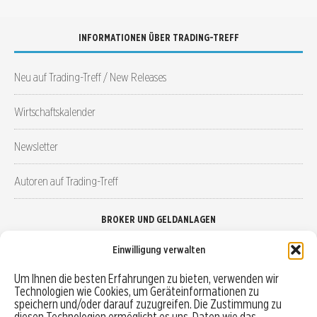
INFORMATIONEN ÜBER TRADING-TREFF
Neu auf Trading-Treff / New Releases
Wirtschaftskalender
Newsletter
Autoren auf Trading-Treff
BROKER UND GELDANLAGEN
Einwilligung verwalten
Brokervergleich
Um Ihnen die besten Erfahrungen zu bieten, verwenden wir
Technologien wie Cookies, um Geräteinformationen zu
Robo-Advisor vergleichen
speichern und/oder darauf zuzugreifen. Die Zustimmung zu
diesen Technologien ermöglicht es uns, Daten wie das