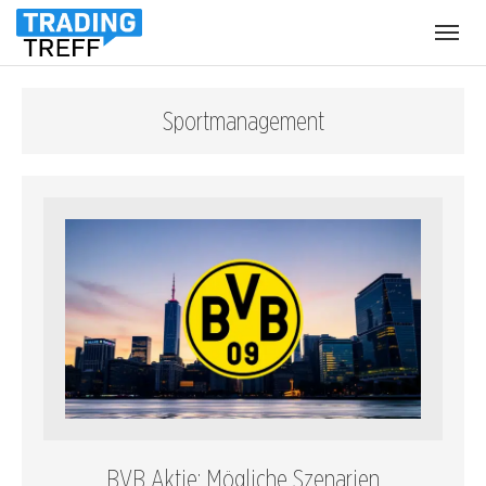
Menü
öffnen
Sportmanagement
BVB Aktie: Mögliche Szenarien