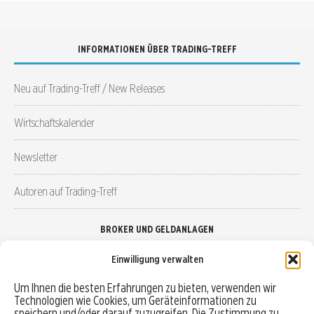
INFORMATIONEN ÜBER TRADING-TREFF
Neu auf Trading-Treff / New Releases
Wirtschaftskalender
Newsletter
Autoren auf Trading-Treff
BROKER UND GELDANLAGEN
Einwilligung verwalten
Brokervergleich
Um Ihnen die besten Erfahrungen zu bieten, verwenden wir
Technologien wie Cookies, um Geräteinformationen zu
Robo-Advisor vergleichen
speichern und/oder darauf zuzugreifen. Die Zustimmung zu