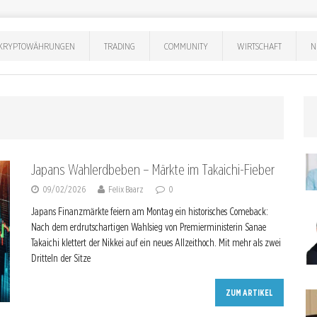
KRYPTOWÄHRUNGEN
TRADING
COMMUNITY
WIRTSCHAFT
N
Japans Wahlerdbeben – Märkte im Taka­ichi-Fieber
09/02/2026
Felix Baarz
0
Japans Finanzmärkte feiern am Montag ein historisches Comeback:
Nach dem erdrutschartigen Wahlsieg von Premierministerin Sanae
Takaichi klettert der Nikkei auf ein neues Allzeithoch. Mit mehr als zwei
Dritteln der Sitze
ZUM ARTIKEL