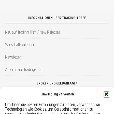
INFORMATIONEN ÜBER TRADING-TREFF
Neu auf Trading-Treff / New Releases
Wirtschaftskalender
Newsletter
Autoren auf Trading-Treff
BROKER UND GELDANLAGEN
Einwilligung verwalten
Brokervergleich
Um Ihnen die besten Erfahrungen zu bieten, verwenden wir
Technologien wie Cookies, um Geräteinformationen zu
Robo-Advisor vergleichen
speichern und/oder darauf zuzugreifen. Die Zustimmung zu