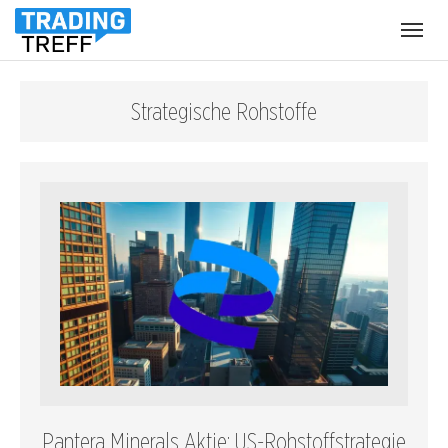
Menü
öffnen
Strategische Rohstoffe
Pantera Minerals Aktie: US-Rohstoffstrategie