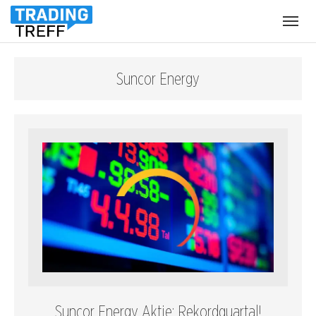
Menü
öffnen
Suncor Energy
Suncor Energy Aktie: Rekordquartal!