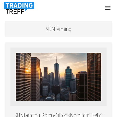
Menü
öffnen
SUNfarming
SUNfarming Polen-Offensive nimmt Fahrt