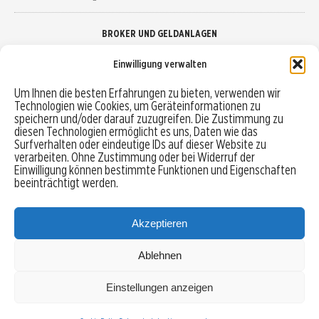
BROKER UND GELDANLAGEN
Einwilligung verwalten
Brokervergleich
Um Ihnen die besten Erfahrungen zu bieten, verwenden wir
Technologien wie Cookies, um Geräteinformationen zu
Robo-Advisor vergleichen
speichern und/oder darauf zuzugreifen. Die Zustimmung zu
diesen Technologien ermöglicht es uns, Daten wie das
Depotvergleich
Surfverhalten oder eindeutige IDs auf dieser Website zu
verarbeiten. Ohne Zustimmung oder bei Widerruf der
Einwilligung können bestimmte Funktionen und Eigenschaften
Festgeld vergleichen
beeinträchtigt werden.
Tagesgeld vergleichen
Akzeptieren
Ablehnen
MENU
Einstellungen anzeigen
Copyright © 2026 Trading-Treff.de und die gleichnamigen Social Media Kanäle sind eine
Eigenmarke der boerse-global.de GmbH