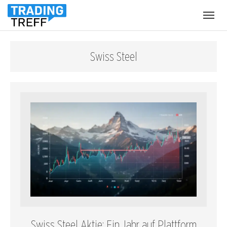
Menü
öffnen
Swiss Steel
Swiss Steel Aktie: Ein Jahr auf Plattform