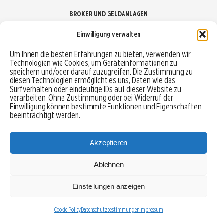
BROKER UND GELDANLAGEN
Einwilligung verwalten
Brokervergleich
Um Ihnen die besten Erfahrungen zu bieten, verwenden wir
Technologien wie Cookies, um Geräteinformationen zu
Robo-Advisor vergleichen
speichern und/oder darauf zuzugreifen. Die Zustimmung zu
diesen Technologien ermöglicht es uns, Daten wie das
Depotvergleich
Surfverhalten oder eindeutige IDs auf dieser Website zu
verarbeiten. Ohne Zustimmung oder bei Widerruf der
Einwilligung können bestimmte Funktionen und Eigenschaften
Festgeld vergleichen
beeinträchtigt werden.
Tagesgeld vergleichen
Akzeptieren
Ablehnen
MENU
Einstellungen anzeigen
Copyright © 2026 Trading-Treff.de und die gleichnamigen Social Media Kanäle sind eine
Eigenmarke der boerse-global.de GmbH
Cookie Policy
Datenschutzbestimmungen
Impressum