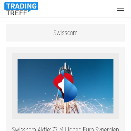
Menü
öffnen
Swisscom
Swisscom Aktie: 77 Millionen Euro Synergien