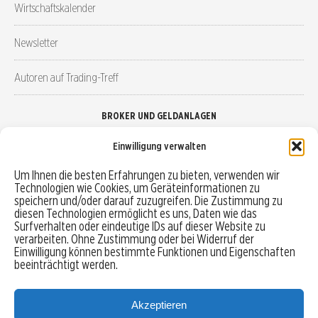
Wirtschaftskalender
Newsletter
Autoren auf Trading-Treff
BROKER UND GELDANLAGEN
Einwilligung verwalten
Brokervergleich
Um Ihnen die besten Erfahrungen zu bieten, verwenden wir
Technologien wie Cookies, um Geräteinformationen zu
Robo-Advisor vergleichen
speichern und/oder darauf zuzugreifen. Die Zustimmung zu
diesen Technologien ermöglicht es uns, Daten wie das
Depotvergleich
Surfverhalten oder eindeutige IDs auf dieser Website zu
verarbeiten. Ohne Zustimmung oder bei Widerruf der
Einwilligung können bestimmte Funktionen und Eigenschaften
Festgeld vergleichen
beeinträchtigt werden.
Tagesgeld vergleichen
Akzeptieren