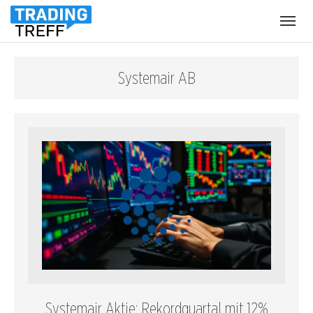
Menü
öffnen
Systemair AB
Systemair Aktie: Rekordquartal mit 12%