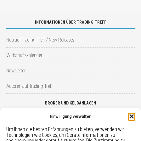
INFORMATIONEN ÜBER TRADING-TREFF
Neu auf Trading-Treff / New Releases
Wirtschaftskalender
Newsletter
Autoren auf Trading-Treff
BROKER UND GELDANLAGEN
Einwilligung verwalten
Brokervergleich
Um Ihnen die besten Erfahrungen zu bieten, verwenden wir
Technologien wie Cookies, um Geräteinformationen zu
Robo-Advisor vergleichen
speichern und/oder darauf zuzugreifen. Die Zustimmung zu