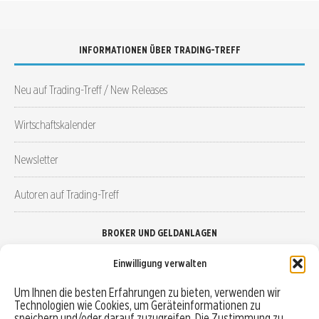
INFORMATIONEN ÜBER TRADING-TREFF
Neu auf Trading-Treff / New Releases
Wirtschaftskalender
Newsletter
Autoren auf Trading-Treff
BROKER UND GELDANLAGEN
Einwilligung verwalten
Brokervergleich
Um Ihnen die besten Erfahrungen zu bieten, verwenden wir
Technologien wie Cookies, um Geräteinformationen zu
Robo-Advisor vergleichen
speichern und/oder darauf zuzugreifen. Die Zustimmung zu