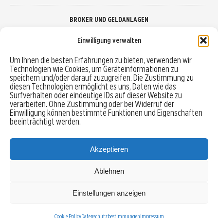
BROKER UND GELDANLAGEN
Einwilligung verwalten
Brokervergleich
Um Ihnen die besten Erfahrungen zu bieten, verwenden wir
Technologien wie Cookies, um Geräteinformationen zu
Robo-Advisor vergleichen
speichern und/oder darauf zuzugreifen. Die Zustimmung zu
diesen Technologien ermöglicht es uns, Daten wie das
Depotvergleich
Surfverhalten oder eindeutige IDs auf dieser Website zu
verarbeiten. Ohne Zustimmung oder bei Widerruf der
Einwilligung können bestimmte Funktionen und Eigenschaften
Festgeld vergleichen
beeinträchtigt werden.
Tagesgeld vergleichen
Akzeptieren
Ablehnen
MENU
Einstellungen anzeigen
Copyright © 2026 Trading-Treff.de und die gleichnamigen Social Media Kanäle sind eine
Eigenmarke der boerse-global.de GmbH
Cookie Policy
Datenschutzbestimmungen
Impressum