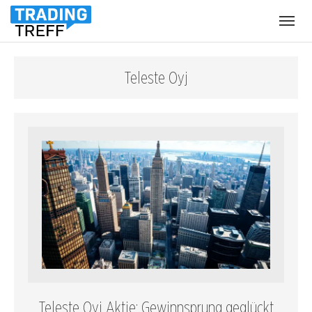
Menü
öffnen
Teleste Oyj
Teleste Oyj Aktie: Gewinnsprung geglückt