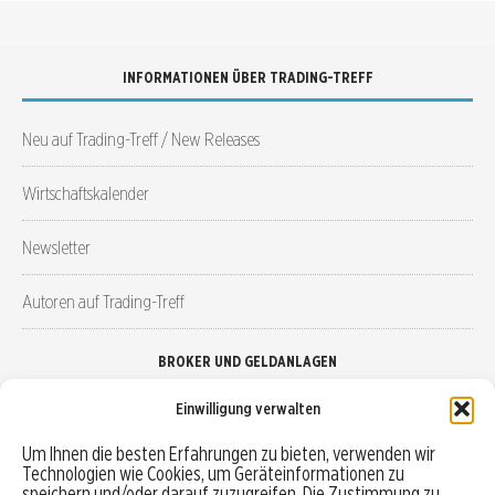
INFORMATIONEN ÜBER TRADING-TREFF
Neu auf Trading-Treff / New Releases
Wirtschaftskalender
Newsletter
Autoren auf Trading-Treff
BROKER UND GELDANLAGEN
Einwilligung verwalten
Brokervergleich
Um Ihnen die besten Erfahrungen zu bieten, verwenden wir
Technologien wie Cookies, um Geräteinformationen zu
Robo-Advisor vergleichen
speichern und/oder darauf zuzugreifen. Die Zustimmung zu