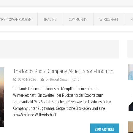
KRYPTOWÄHRUNGEN
TRADING
COMMUNITY
WIRTSCHAFT
N
Thaifoods Public Company Aktie: Export-Einbruch
02/04/2026
Dr. Robert Sasse
0
Thailands Lebensmittelindustrie kämpft mit einem harten
Wintergeschäft. Ein zweistelliger Rückgang der Exporte zum
Jahresauftakt 2026 setzt Branchengrößen wie die Thaifoods Public
Company unter Zugzwang. Geopolitische Blockaden und eine
schwächelnde Weltwirtschaft
ZUM ARTIKEL