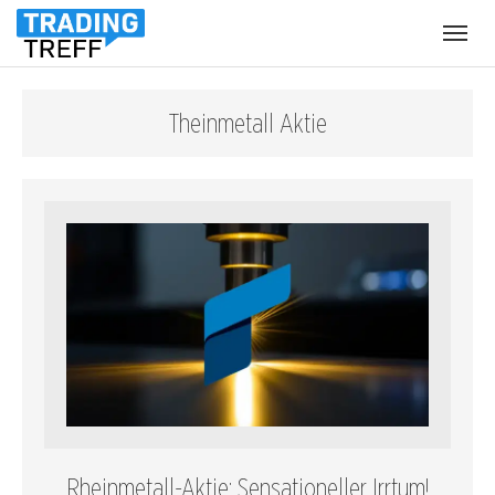
Menü
öffnen
Theinmetall Aktie
Rheinmetall-Aktie: Sensationeller Irrtum!