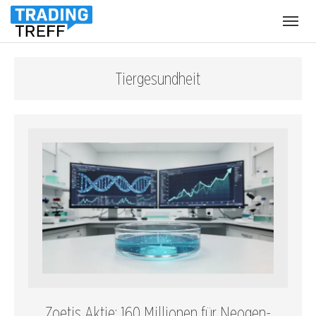
Menü
öffnen
Tiergesundheit
Zoetis Aktie: 160 Millionen für Neogen-