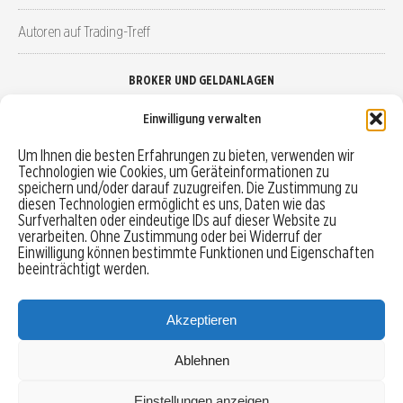
Autoren auf Trading-Treff
BROKER UND GELDANLAGEN
Einwilligung verwalten
Brokervergleich
Um Ihnen die besten Erfahrungen zu bieten, verwenden wir
Technologien wie Cookies, um Geräteinformationen zu
Robo-Advisor vergleichen
speichern und/oder darauf zuzugreifen. Die Zustimmung zu
diesen Technologien ermöglicht es uns, Daten wie das
Depotvergleich
Surfverhalten oder eindeutige IDs auf dieser Website zu
verarbeiten. Ohne Zustimmung oder bei Widerruf der
Einwilligung können bestimmte Funktionen und Eigenschaften
Festgeld vergleichen
beeinträchtigt werden.
Tagesgeld vergleichen
Akzeptieren
Ablehnen
MENU
Einstellungen anzeigen