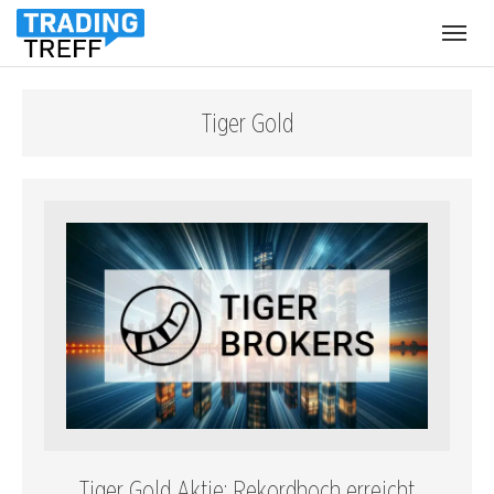
Menü
öffnen
Tiger Gold
Tiger Gold Aktie: Rekordhoch erreicht