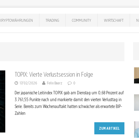
KRYPTOWÄHRUNGEN
TRADING
COMMUNITY
WIRTSCHAFT
N
TOPIX: Vierte Verlustsession in Folge
17/02/2026
Felix Baarz
0
Der japanische Leitindex TOPIX gab am Dienstag um 0,68 Prozent auf
3.761,55 Punkte nach und markierte damit den vierten Verlusttag in
Serie. Bereits zum Wochenauftakt hatten schwächer als erwartete BIP-
Zahlen
ZUM ARTIKEL