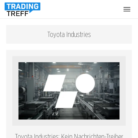
Menü
öffnen
Toyota Industries
Toyota Industries: Kein Nachrichten-Treiber