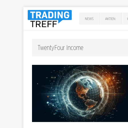
NEWS
AKTIEN
TwentyFour Income