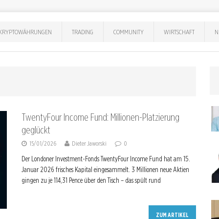
KRYPTOWÄHRUNGEN
TRADING
COMMUNITY
WIRTSCHAFT
N
TwentyFour Income Fund: Millionen-Platzierung
geglückt
15/01/2026
Dieter Jaworski
0
Der Londoner Investment-Fonds TwentyFour Income Fund hat am 15.
Januar 2026 frisches Kapital eingesammelt. 3 Millionen neue Aktien
gingen zu je 114,31 Pence über den Tisch – das spült rund
ZUM ARTIKEL