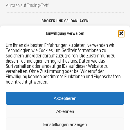
Autoren auf Trading-Treff
BROKER UND GELDANLAGEN
Einwilligung verwalten
Brokervergleich
Um Ihnen die besten Erfahrungen zu bieten, verwenden wir
Technologien wie Cookies, um Geräteinformationen zu
Robo-Advisor vergleichen
speichern und/oder darauf zuzugreifen. Die Zustimmung zu
diesen Technologien ermöglicht es uns, Daten wie das
Depotvergleich
Surfverhalten oder eindeutige IDs auf dieser Website zu
verarbeiten. Ohne Zustimmung oder bei Widerruf der
Einwilligung können bestimmte Funktionen und Eigenschaften
Festgeld vergleichen
beeinträchtigt werden.
Tagesgeld vergleichen
Akzeptieren
Ablehnen
MENU
Einstellungen anzeigen
Copyright © 2026 Trading-Treff.de und die gleichnamigen Social Media Kanäle sind eine