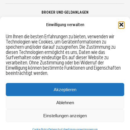
BROKER UND GELDANLAGEN
Einwilligung verwalten
Brokervergleich
Um Ihnen die besten Erfahrungen zu bieten, verwenden wir
Technologien wie Cookies, um Geräteinformationen zu
Robo-Advisor vergleichen
speichern und/oder darauf zuzugreifen. Die Zustimmung zu
diesen Technologien ermöglicht es uns, Daten wie das
Depotvergleich
Surfverhalten oder eindeutige IDs auf dieser Website zu
verarbeiten. Ohne Zustimmung oder bei Widerruf der
Einwilligung können bestimmte Funktionen und Eigenschaften
Festgeld vergleichen
beeinträchtigt werden.
Tagesgeld vergleichen
Akzeptieren
Ablehnen
MENU
Einstellungen anzeigen
Copyright © 2026 Trading-Treff.de und die gleichnamigen Social Media Kanäle sind eine
Eigenmarke der boerse-global.de GmbH
Cookie Policy
Datenschutzbestimmungen
Impressum