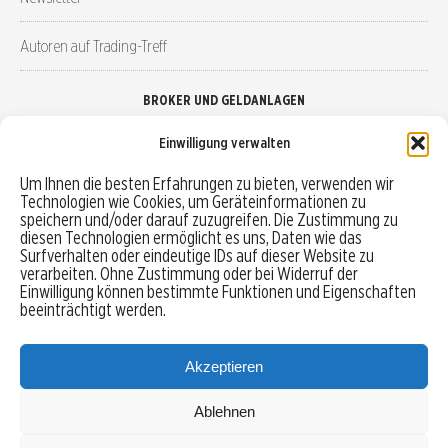
Autoren auf Trading-Treff
BROKER UND GELDANLAGEN
Einwilligung verwalten
Brokervergleich
Um Ihnen die besten Erfahrungen zu bieten, verwenden wir
Technologien wie Cookies, um Geräteinformationen zu
Robo-Advisor vergleichen
speichern und/oder darauf zuzugreifen. Die Zustimmung zu
diesen Technologien ermöglicht es uns, Daten wie das
Depotvergleich
Surfverhalten oder eindeutige IDs auf dieser Website zu
verarbeiten. Ohne Zustimmung oder bei Widerruf der
Einwilligung können bestimmte Funktionen und Eigenschaften
Festgeld vergleichen
beeinträchtigt werden.
Tagesgeld vergleichen
Akzeptieren
Ablehnen
MENU