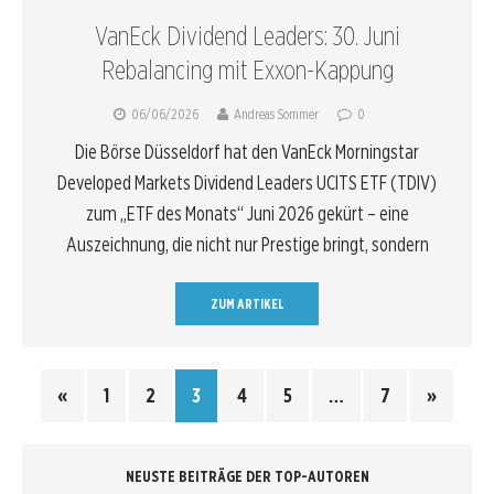
VanEck Dividend Leaders: 30. Juni
Rebalancing mit Exxon-Kappung
06/06/2026
Andreas Sommer
0
Die Börse Düsseldorf hat den VanEck Morningstar
Developed Markets Dividend Leaders UCITS ETF (TDIV)
zum „ETF des Monats“ Juni 2026 gekürt – eine
Auszeichnung, die nicht nur Prestige bringt, sondern
ZUM ARTIKEL
«
1
2
3
4
5
…
7
»
NEUSTE BEITRÄGE DER TOP-AUTOREN